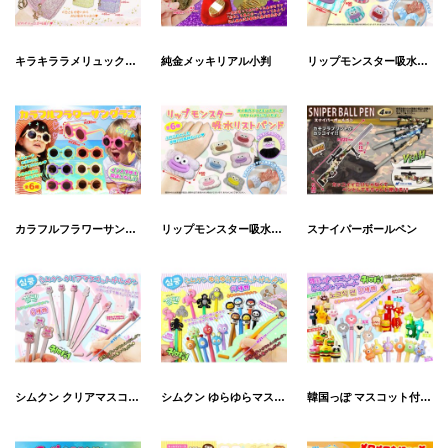
キラキララメリュックスターKH
純金メッキリアル小判
リップモンスター吸水リストバンドVER2
カラフルフラワーサングラス
リップモンスター吸水リストバンド
スナイパーボールペン
シムクン クリアマスコットゲルペン
シムクン ゆらゆらマスコットゲルペン
韓国っぽ マスコット付ゲルペン アソート