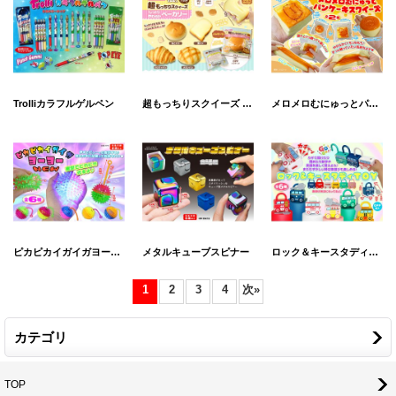
Trolliカラフルゲルペン
超もっちりスクイーズ しっとりやわらかベーカリー
メロメロむにゅっとパンケーキスクイーズ
ピカピカイガイガヨーヨーNEW
メタルキューブスピナー
ロック＆キースタディTOY
1
2
3
4
次
»
カテゴリ
TOP